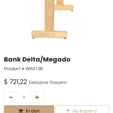
Bank Delta/Megado
Product # WA0138
$
721,22
Exklusive Steuern
In den
Nu kopen /