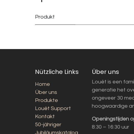
Produkt
Nützliche Links
Über uns
Louët is een fami
Home
generatie het o
Über uns
ongeveer 30 med
Produkte
hoogwaardige a
Louët Support
Kontakt
Openingstijden o
50-jähriger
8:30 – 16:30 uur
Jubiläumskatalog