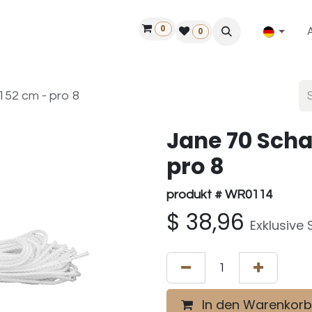
0
ilfe
50 Jahre Louët
Finde einen Händler
0
152 cm - pro 8
Jane 70 Scha
pro 8
produkt # WR0114
$
38,96
Exklusive 
In den Warenkorb