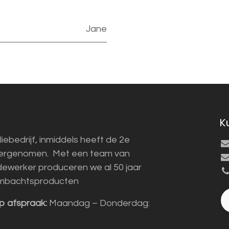
Jane
K
liebedrijf, inmiddels heeft de 2e
vergenomen. Met een team van
ewerker produceren we al 50 jaar
mbachtsproducten
p afspraak:
Maandag – Donderdag: