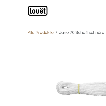
Zum Inhalt springen
Webshop
Produkte
H
Alle Produkte
Jane 70 Schaftschnüre 