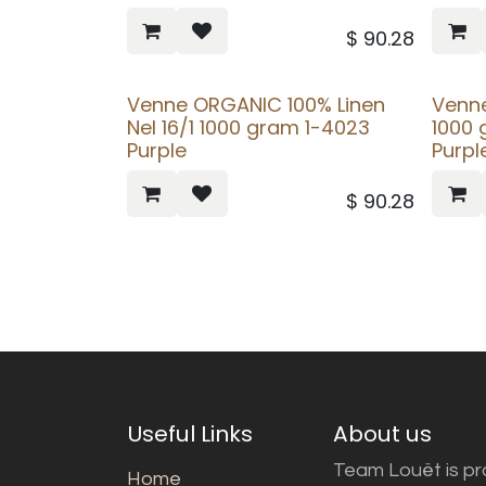
$
90.28
Venne ORGANIC 100% Linen
Venn
Nel 16/1 1000 gram 1-4023
1000 
Purple
Purpl
$
90.28
Useful Links
About us
Team Louët is pro
Home