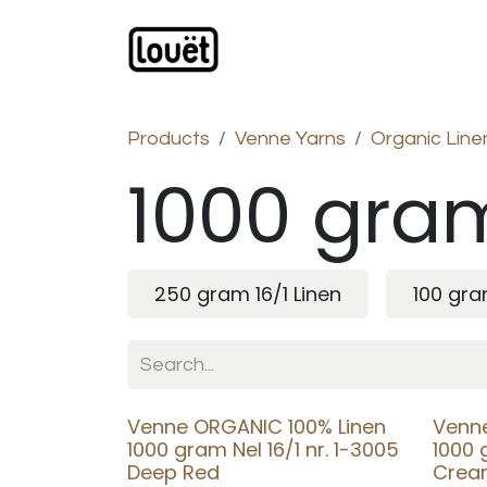
Skip to Content
Webshop
Products
C
Products
Venne Yarns
Organic Line
1000 gram
250 gram 16/1 Linen
100 gra
Venne ORGANIC 100% Linen
Venn
1000 gram Nel 16/1 nr. 1-3005
1000 
Deep Red
Cre