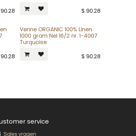
$
90.28
$
90.28
nen
Venne ORGANIC 100% Linen
7
1000 gram Nel 16/2 nr. 1-4007
Turquoise
$
90.28
$
90.28
ustomer service
Sales vragen