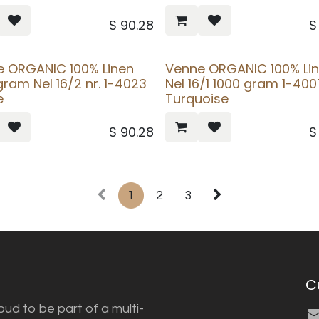
$
90.28
e ORGANIC 100% Linen
Venne ORGANIC 100% Li
gram Nel 16/2 nr. 1-4023
Nel 16/1 1000 gram 1-400
e
Turquoise
$
90.28
1
2
3
C
ud to be part of a multi-