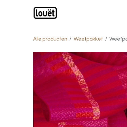
Overslaan naar inhoud
Webwinkel
Catalogus
Alle producten
Weefpakket
Weefpak