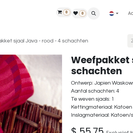
0
A
Contact
50 jaar!
Vind een dealer
0
ket sjaal Java - rood - 4 schachten
Weefpakket s
schachten
Ontwerp: Japien Wasko
Aantal schachten: 4
Te weven sjaals: 1
Kettingmateriaal: Katoe
Inslagmateriaal: Katoen
$
55,75
Exclusief 