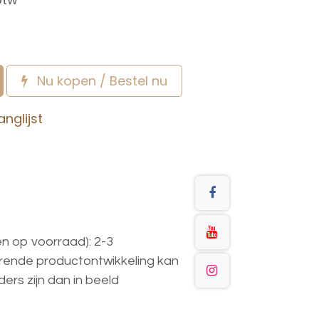
Nu kopen / Bestel nu
nglijst
en op voorraad): 2-3
urende
productontwikkeling
kan
ders
zijn
dan
in
beeld