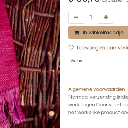
In winkelmandje
Toevoegen aan verla
Venne
Algemene voorwaarden
Normaal verzending (indi
werkdagen
Door voortd
het
werkelijke
product
an