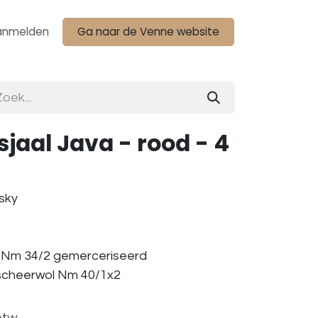
anmelden
Ga naar de Venne website
jaal Java - rood - 4
wsky
n Nm 34/2 gemerceriseerd
/scheerwol Nm 40/1x2
btw