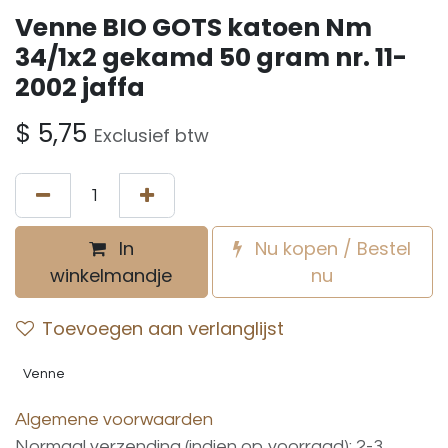
Venne BIO GOTS katoen Nm
34/1x2 gekamd 50 gram nr. 11-
2002 jaffa
$
5,75
Exclusief btw
In
Nu kopen / Bestel
winkelmandje
nu
Toevoegen aan verlanglijst
Venne
Algemene voorwaarden
Normaal verzending (indien op voorraad): 2-3