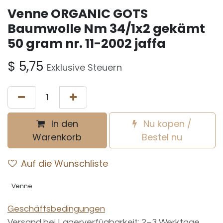
Venne ORGANIC GOTS
Baumwolle Nm 34/1x2 gekämt
50 gram nr. 11-2002 jaffa
$
5,75
Exklusive Steuern
In den
Nu kopen /
Warenkorb
Bestel nu
Auf die Wunschliste
Venne
Geschäftsbedingungen
Versand bei Lagerverfügbarkeit: 2–3 Werktage.