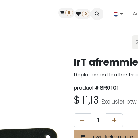
0
A
Contact
50 jaar!
Vind een dealer
0
IrT afremmle
Replacement leather Brak
product # SR0101
$
11,13
Exclusief btw
In winkelmandje