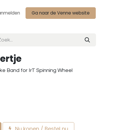
anmelden
Ga naar de Venne website
ertje
e Band for IrT Spinning Wheel
Nu kopen / Bestel nu