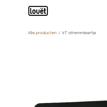
Overslaan naar inhoud
Webwinkel
Catalogus
Alle producten
IrT afremmleertje