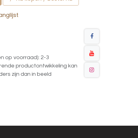
nglijst
en op voorraad): 2-3
urende
productontwikkeling
kan
ders
zijn
dan
in
beeld