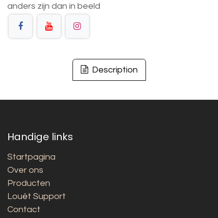
anders
zijn
dan
in
beeld
Description
Handige links
Startpagina
Over ons
Producten
Louët Support
Contact