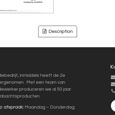
Description
K
liebedrijf, inmiddels heeft de 2e
vergenomen. Met een team van
ewerker produceren we al 50 jaar
mbachtsproducten
p afspraak:
Maandag – Donderdag: