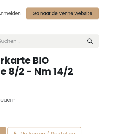
Anmelden
Ga naar de Venne website
rkarte BIO
e 8/2 - Nm 14/2
teuern
Nu kopen / Bestel nu