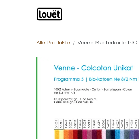
Zum Inhalt springen
Webshop
Produkte
H
Alle Produkte
Venne Musterkarte BIO