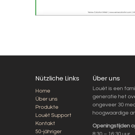
Nützliche Links
Über uns
Louët is een fami
Home
generatie het o
Über uns
ongeveer 30 med
Produkte
hoogwaardige a
Louët Support
Kontakt
Openingstijden o
50-jähriger
8:30 – 16:30 uur