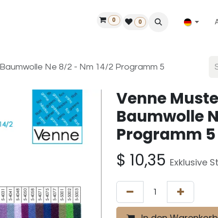
0
ilfe
50 Jahre Louët
Finde einen Händler
0
 Baumwolle Ne 8/2 - Nm 14/2 Programm 5
Venne Muste
Baumwolle N
Programm 5
$
10,35
Exklusive S
In den Warenkorb