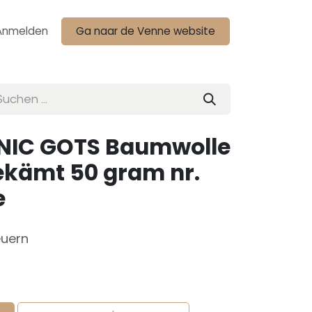
Anmelden
Ga naar de Venne website
NIC GOTS Baumwolle
ekämt 50 gram nr.
e
euern