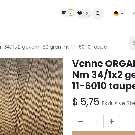
0
ilfe
50 Jahre Louët
Finde einen Händler
0
34/1x2 gekämt 50 gram nr. 11-6010 taupe
Venne ORGA
Nm 34/1x2 g
11-6010 taup
$
5,75
Exklusive St