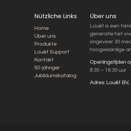
Nützliche Links
Über uns
Louët is een fami
Home
generatie het o
Über uns
ongeveer 30 med
Produkte
hoogwaardige a
Louët Support
Kontakt
Openingstijden o
50-jähriger
8:30 – 16:30 uur
Jubiläumskatalog
Adres:
Louët BV,