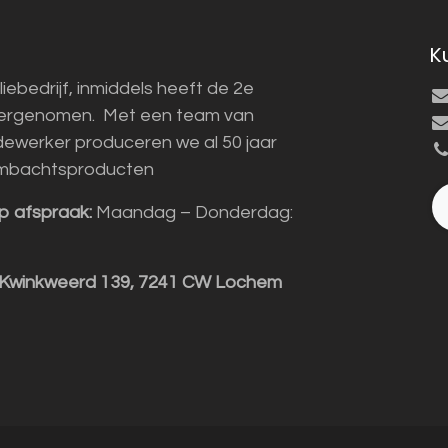
K
liebedrijf, inmiddels heeft de 2e
vergenomen. Met een team van
ewerker produceren we al 50 jaar
mbachtsproducten
p afspraak:
Maandag – Donderdag:
 Kwinkweerd 139, 7241 CW Lochem