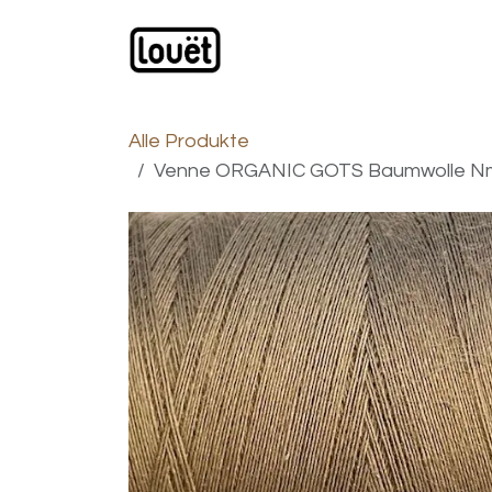
Zum Inhalt springen
Webshop
Produkte
H
Alle Produkte
Venne ORGANIC GOTS Baumwolle Nm 