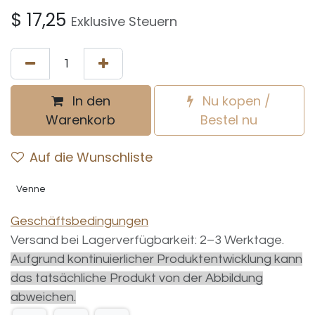
$
17,25
Exklusive Steuern
In den
Nu kopen /
Warenkorb
Bestel nu
Auf die Wunschliste
Venne
Geschäftsbedingungen
Versand bei Lagerverfügbarkeit: 2–3 Werktage.
Aufgrund kontinuierlicher Produktentwicklung kann
das tatsächliche Produkt von der Abbildung
abweichen.