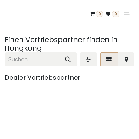
Zum Inhalt springen
0
0
Einen Vertriebspartner finden
in
Hongkong
Dealer
Vertriebspartner